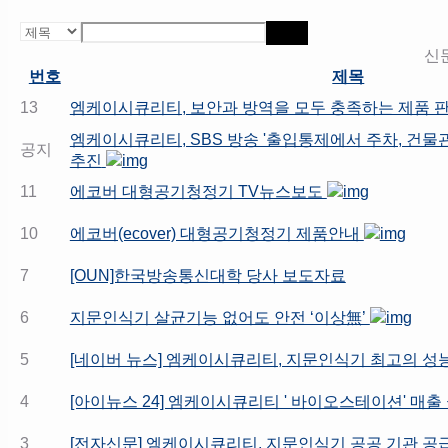
검색
신
번호
제목
13
엠케이시큐리티, 보안과 방역을 모두 충족하는 제품 
엠케이시큐리티, SBS 방송 '출입통제에서 주차, 건
공지
추진
11
에코버 대형공기청정기 TV뉴스보도
10
에코버(ecover) 대형공기청정기 제품안내
7
[OUN]한국방송통신대학 당사 보도자료
6
지문인식기 살균기능 없어도 안전 ‘이상無’
5
[네이버 뉴스] 엠케이시큐리티, 지문인식기 최고의 성
4
[아이뉴스 24] 엠케이시큐리티 ' 바이오스테이션' 매출
3
[전자신문] 엠케이시큐리티, 지문인식기 공공 기관 공