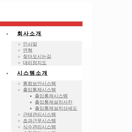
회사소개
인사말
연혁
찾아오시는길
대리점지도
시스템소개
통합보안시스템
출입통제시스템
출입통제시스템
출입통제설치사진
출입통제설치상세도
근태관리시스템
초과근무시스템
식수관리시스템