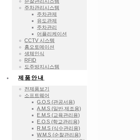
순찰관리시스템
주차관리시스템
주차관제
유도관제
주차관리
어플리케이션
CCTV 시스템
홈오토메이션
생체인식
RFID
도주방지시스템
제품안내
전제품보기
소프트웨어
G.O.S (관공서용)
A.M.S (일반,제조용)
E.M.S (교육관리용)
E.O.S (학교관리용)
R.M.S (식수관리용)
W.M.S (순찰관리용)