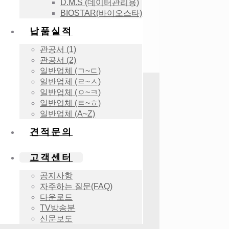
D.M.S (데이터관리용)
BIOSTAR(바이오스타)
납품실적
관공서 (1)
관공서 (2)
일반업체 (ㄱ~ㄷ)
일반업체 (ㄹ~ㅅ)
일반업체 (ㅇ~ㅋ)
일반업체 (ㅌ~ㅎ)
일반업체 (A~Z)
견적문의
고객센터
공지사항
자주하는 질문(FAQ)
다운로드
TV방송분
신문보도