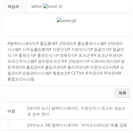
admin
작성자
#엠케이시큐리티
# 출입통제
# 근태관리
# 출입통제시스템
# 근태관리
시스템
# 사무실출입통제
# 지문인식
# 지문인식기
# 얼굴인식
# 얼굴인
식기
# 홍채인식
# 홍채인식기
# 생체인식
# 초과근무
# 초과근무관리
#
초과근무시스템
# 공무원초과근무
# 근태관리기
# 시큐리티게이트
# 방
문객관리
# 출입관리
# 출입자관리
# 물리적보안
# 지문인식도어락
# 순
찰관리
# 순찰관리시스템
# 통합보안
# CCTV
# 주차관리
# 주차관제
#
통합보안시스템
목록
[네이버 뉴스] 엠케이시큐리티, 지문인식기 최고의 성능으
이전
로 승부 한다
-
[아이뉴스 24] 엠케이시큐리티 ' 바이오스테이션' 매출 급증