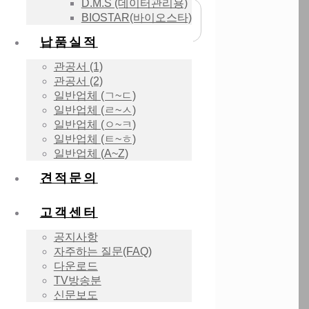
D.M.S (데이터관리용)
BIOSTAR(바이오스타)
납품실적
관공서 (1)
관공서 (2)
일반업체 (ㄱ~ㄷ)
일반업체 (ㄹ~ㅅ)
일반업체 (ㅇ~ㅋ)
일반업체 (ㅌ~ㅎ)
일반업체 (A~Z)
견적문의
고객센터
공지사항
자주하는 질문(FAQ)
다운로드
TV방송분
신문보도