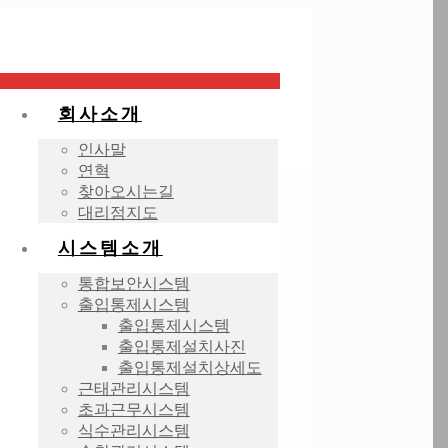
회사소개
인사말
연혁
찾아오시는길
대리점지도
시스템소개
통합보안시스템
출입통제시스템
출입통제시스템
출입통제설치사진
출입통제설치상세도
근태관리시스템
초과근무시스템
식수관리시스템