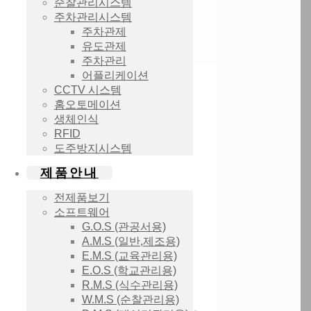
순찰관리시스템
주차관리시스템
주차관제
유도관제
주차관리
어플리케이션
CCTV 시스템
홈오토메이션
생체인식
RFID
도주방지시스템
제품안내
전제품보기
소프트웨어
G.O.S (관공서용)
A.M.S (일반,제조용)
E.M.S (교육관리용)
E.O.S (학교관리용)
R.M.S (식수관리용)
W.M.S (순찰관리용)