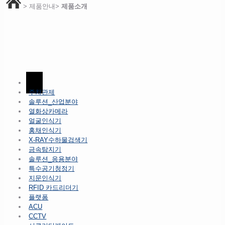
> 제품안내>
제품소개
ALL
주차관제
솔루션_산업분야
열화상카메라
얼굴인식기
홍채인식기
X-RAY수하물검색기
금속탐지기
솔루션_응용분야
특수공기청정기
지문인식기
RFID 카드리더기
플랫폼
ACU
CCTV